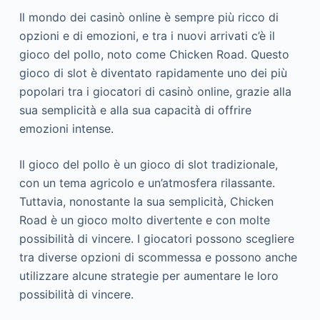
Il mondo dei casinò online è sempre più ricco di
opzioni e di emozioni, e tra i nuovi arrivati c’è il
gioco del pollo, noto come Chicken Road. Questo
gioco di slot è diventato rapidamente uno dei più
popolari tra i giocatori di casinò online, grazie alla
sua semplicità e alla sua capacità di offrire
emozioni intense.
Il gioco del pollo è un gioco di slot tradizionale,
con un tema agricolo e un’atmosfera rilassante.
Tuttavia, nonostante la sua semplicità, Chicken
Road è un gioco molto divertente e con molte
possibilità di vincere. I giocatori possono scegliere
tra diverse opzioni di scommessa e possono anche
utilizzare alcune strategie per aumentare le loro
possibilità di vincere.