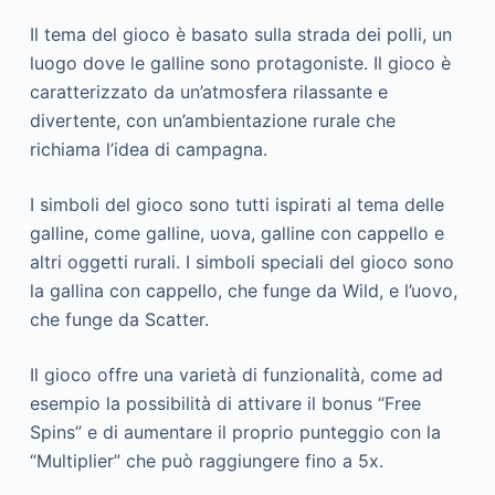
Il tema del gioco è basato sulla strada dei polli, un
luogo dove le galline sono protagoniste. Il gioco è
caratterizzato da un’atmosfera rilassante e
divertente, con un’ambientazione rurale che
richiama l’idea di campagna.
I simboli del gioco sono tutti ispirati al tema delle
galline, come galline, uova, galline con cappello e
altri oggetti rurali. I simboli speciali del gioco sono
la gallina con cappello, che funge da Wild, e l’uovo,
che funge da Scatter.
Il gioco offre una varietà di funzionalità, come ad
esempio la possibilità di attivare il bonus “Free
Spins” e di aumentare il proprio punteggio con la
“Multiplier” che può raggiungere fino a 5x.