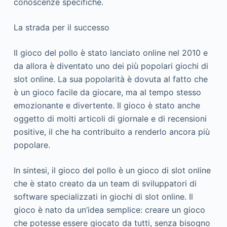
conoscenze specifiche.
La strada per il successo
Il gioco del pollo è stato lanciato online nel 2010 e
da allora è diventato uno dei più popolari giochi di
slot online. La sua popolarità è dovuta al fatto che
è un gioco facile da giocare, ma al tempo stesso
emozionante e divertente. Il gioco è stato anche
oggetto di molti articoli di giornale e di recensioni
positive, il che ha contribuito a renderlo ancora più
popolare.
In sintesi, il gioco del pollo è un gioco di slot online
che è stato creato da un team di sviluppatori di
software specializzati in giochi di slot online. Il
gioco è nato da un’idea semplice: creare un gioco
che potesse essere giocato da tutti, senza bisogno