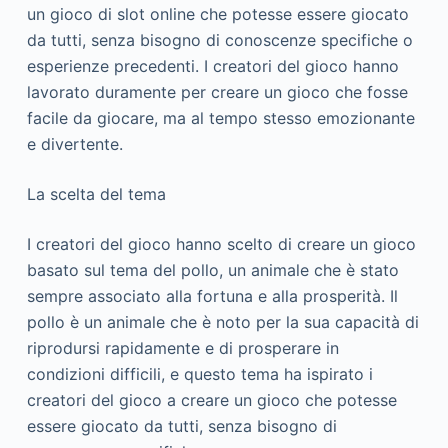
un gioco di slot online che potesse essere giocato
da tutti, senza bisogno di conoscenze specifiche o
esperienze precedenti. I creatori del gioco hanno
lavorato duramente per creare un gioco che fosse
facile da giocare, ma al tempo stesso emozionante
e divertente.
La scelta del tema
I creatori del gioco hanno scelto di creare un gioco
basato sul tema del pollo, un animale che è stato
sempre associato alla fortuna e alla prosperità. Il
pollo è un animale che è noto per la sua capacità di
riprodursi rapidamente e di prosperare in
condizioni difficili, e questo tema ha ispirato i
creatori del gioco a creare un gioco che potesse
essere giocato da tutti, senza bisogno di