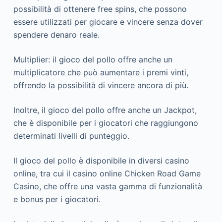
possibilità di ottenere free spins, che possono
essere utilizzati per giocare e vincere senza dover
spendere denaro reale.
Multiplier: il gioco del pollo offre anche un
multiplicatore che può aumentare i premi vinti,
offrendo la possibilità di vincere ancora di più.
Inoltre, il gioco del pollo offre anche un Jackpot,
che è disponibile per i giocatori che raggiungono
determinati livelli di punteggio.
Il gioco del pollo è disponibile in diversi casino
online, tra cui il casino online Chicken Road Game
Casino, che offre una vasta gamma di funzionalità
e bonus per i giocatori.