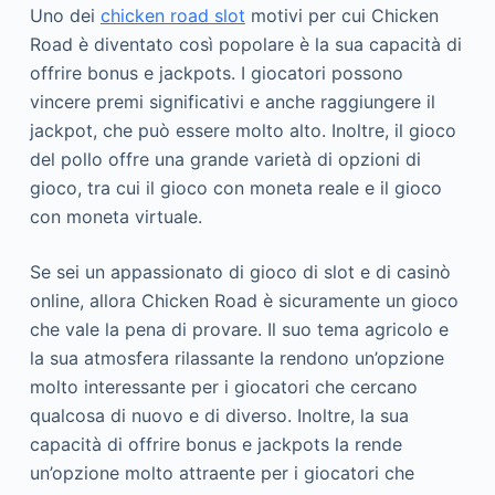
Uno dei
chicken road slot
motivi per cui Chicken
Road è diventato così popolare è la sua capacità di
offrire bonus e jackpots. I giocatori possono
vincere premi significativi e anche raggiungere il
jackpot, che può essere molto alto. Inoltre, il gioco
del pollo offre una grande varietà di opzioni di
gioco, tra cui il gioco con moneta reale e il gioco
con moneta virtuale.
Se sei un appassionato di gioco di slot e di casinò
online, allora Chicken Road è sicuramente un gioco
che vale la pena di provare. Il suo tema agricolo e
la sua atmosfera rilassante la rendono un’opzione
molto interessante per i giocatori che cercano
qualcosa di nuovo e di diverso. Inoltre, la sua
capacità di offrire bonus e jackpots la rende
un’opzione molto attraente per i giocatori che