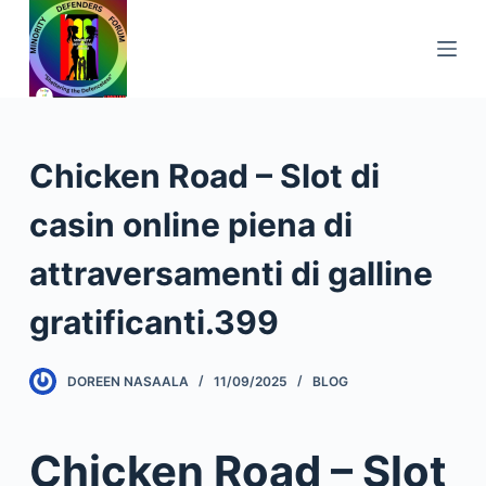
S
k
i
p
t
o
Chicken Road – Slot di
c
casin online piena di
o
n
attraversamenti di galline
t
e
gratificanti.399
n
t
DOREEN NASAALA
11/09/2025
BLOG
Chicken Road – Slot