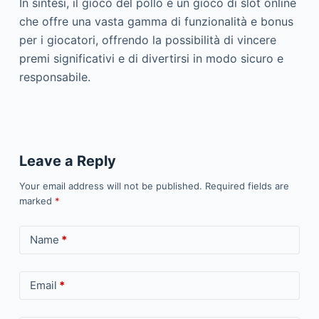
In sintesi, il gioco del pollo è un gioco di slot online
che offre una vasta gamma di funzionalità e bonus
per i giocatori, offrendo la possibilità di vincere
premi significativi e di divertirsi in modo sicuro e
responsabile.
Leave a Reply
Your email address will not be published.
Required fields are
marked
*
Name
*
Email
*