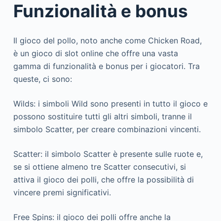
Funzionalità e bonus
Il gioco del pollo, noto anche come Chicken Road,
è un gioco di slot online che offre una vasta
gamma di funzionalità e bonus per i giocatori. Tra
queste, ci sono:
Wilds: i simboli Wild sono presenti in tutto il gioco e
possono sostituire tutti gli altri simboli, tranne il
simbolo Scatter, per creare combinazioni vincenti.
Scatter: il simbolo Scatter è presente sulle ruote e,
se si ottiene almeno tre Scatter consecutivi, si
attiva il gioco dei polli, che offre la possibilità di
vincere premi significativi.
Free Spins: il gioco dei polli offre anche la