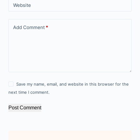
Website
Add Comment
*
Save my name, email, and website in this browser for the
next time I comment.
Post Comment