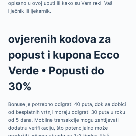
opisano u ovoj uputi ili kako su Vam rekli Vaš
liječnik ili ljekarnik.
ovjerenih kodova za
popust i kupona Ecco
Verde • Popusti do
30%
Bonuse je potrebno odigrati 40 puta, dok se dobici
od besplatnih vrtnji moraju odigrati 30 puta u roku
od 5 dana. Mobilne transakcije mogu zahtijevati
dodatnu verifikaciju, što potencijalno može
produžiti vrijeme obrade na 2-3 tjedna. Naš