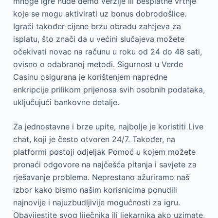
mnoge igre nude demo verzije ili besplatne vrtnje
koje se mogu aktivirati uz bonus dobrodošlice.
Igrači također cijene brzu obradu zahtjeva za
isplatu, što znači da u većini slučajeva možete
očekivati novac na računu u roku od 24 do 48 sati,
ovisno o odabranoj metodi. Sigurnost u Verde
Casinu osigurana je korištenjem napredne
enkripcije prilikom prijenosa svih osobnih podataka,
uključujući bankovne detalje.
Za jednostavne i brze upite, najbolje je koristiti Live
chat, koji je često otvoren 24/7. Također, na
platformi postoji odjeljak Pomoć u kojem možete
pronaći odgovore na najčešća pitanja i savjete za
rješavanje problema. Neprestano ažuriramo naš
izbor kako bismo našim korisnicima ponudili
najnovije i najuzbudljivije mogućnosti za igru.
Obavijestite svog liječnika ili ljekarnika ako uzimate,