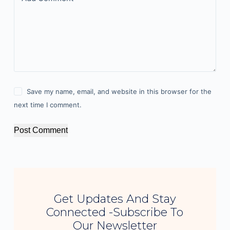
Save my name, email, and website in this browser for the
next time I comment.
Post Comment
Get Updates And Stay
Connected -Subscribe To
Our Newsletter