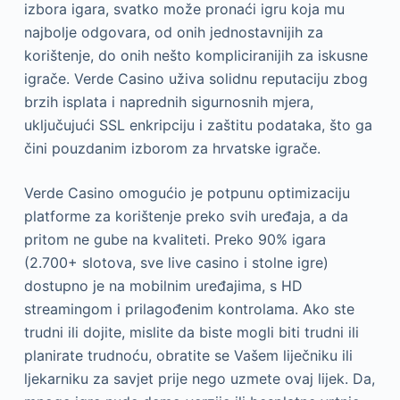
izbora igara, svatko može pronaći igru koja mu
najbolje odgovara, od onih jednostavnijih za
korištenje, do onih nešto kompliciranijih za iskusne
igrače. Verde Casino uživa solidnu reputaciju zbog
brzih isplata i naprednih sigurnosnih mjera,
uključujući SSL enkripciju i zaštitu podataka, što ga
čini pouzdanim izborom za hrvatske igrače.
Verde Casino omogućio je potpunu optimizaciju
platforme za korištenje preko svih uređaja, a da
pritom ne gube na kvaliteti. Preko 90% igara
(2.700+ slotova, sve live casino i stolne igre)
dostupno je na mobilnim uređajima, s HD
streamingom i prilagođenim kontrolama. Ako ste
trudni ili dojite, mislite da biste mogli biti trudni ili
planirate trudnoću, obratite se Vašem liječniku ili
ljekarniku za savjet prije nego uzmete ovaj lijek. Da,