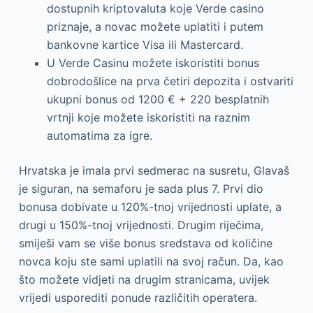
dostupnih kriptovaluta koje Verde casino
priznaje, a novac možete uplatiti i putem
bankovne kartice Visa ili Mastercard.
U Verde Casinu možete iskoristiti bonus
dobrodošlice na prva četiri depozita i ostvariti
ukupni bonus od 1200 € + 220 besplatnih
vrtnji koje možete iskoristiti na raznim
automatima za igre.
Hrvatska je imala prvi sedmerac na susretu, Glavaš
je siguran, na semaforu je sada plus 7. Prvi dio
bonusa dobivate u 120%-tnoj vrijednosti uplate, a
drugi u 150%-tnoj vrijednosti. Drugim riječima,
smiješi vam se više bonus sredstava od količine
novca koju ste sami uplatili na svoj račun. Da, kao
što možete vidjeti na drugim stranicama, uvijek
vrijedi usporediti ponude različitih operatera.