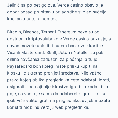
Jelinić sa po pet golova. Verde casino obavio je
dobar posao po pitanju prilagodbe svojeg sučelja
kockanju putem mobitela.
Bitcoin, Binance, Tether i Ethereum neke su od
dostupnih kriptovaluta koje Verde casino priznaje, a
novac možete uplatiti i putem bankovne kartice
Visa ili Mastercard. Skrill, Jeton i Neteller su pak
online novčanici zaduženi za plaćanja, a tu je i
Paysafecard bon kojeg imate priliku kupiti na
kiosku i diskretno prenijeti sredstva. Nije važno
preko kojeg oblika preglednika ćete odabrati igrati,
osigurali smo najbolje iskustvo igre bilo kada i bilo
gdje, na vama je samo da odaberete igru. Ukoliko
ipak više volite igrati na pregledniku, uvijek možete
koristiti mobilnu verziju web preglednika.