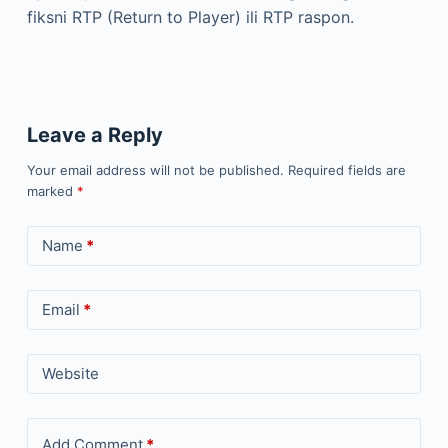
fiksni RTP (Return to Player) ili RTP raspon.
Leave a Reply
Your email address will not be published.
Required fields are
marked
*
Name
*
Email
*
Website
Add Comment
*