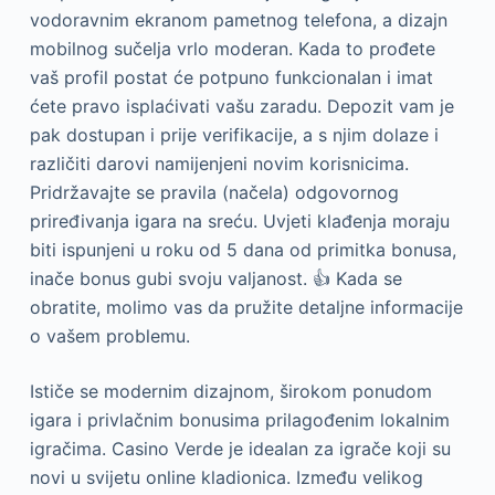
vodoravnim ekranom pametnog telefona, a dizajn
mobilnog sučelja vrlo moderan. Kada to prođete
vaš profil postat će potpuno funkcionalan i imat
ćete pravo isplaćivati vašu zaradu. Depozit vam je
pak dostupan i prije verifikacije, a s njim dolaze i
različiti darovi namijenjeni novim korisnicima.
Pridržavajte se pravila (načela) odgovornog
priređivanja igara na sreću. Uvjeti klađenja moraju
biti ispunjeni u roku od 5 dana od primitka bonusa,
inače bonus gubi svoju valjanost. 👍 Kada se
obratite, molimo vas da pružite detaljne informacije
o vašem problemu.
Ističe se modernim dizajnom, širokom ponudom
igara i privlačnim bonusima prilagođenim lokalnim
igračima. Casino Verde je idealan za igrače koji su
novi u svijetu online kladionica. Između velikog