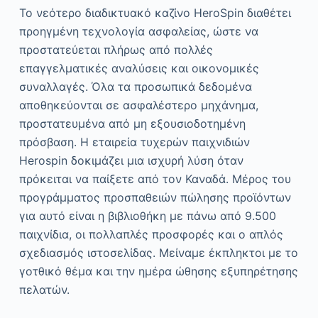
Το νεότερο διαδικτυακό καζίνο HeroSpin διαθέτει
προηγμένη τεχνολογία ασφαλείας, ώστε να
προστατεύεται πλήρως από πολλές
επαγγελματικές αναλύσεις και οικονομικές
συναλλαγές. Όλα τα προσωπικά δεδομένα
αποθηκεύονται σε ασφαλέστερο μηχάνημα,
προστατευμένα από μη εξουσιοδοτημένη
πρόσβαση. Η εταιρεία τυχερών παιχνιδιών
Herospin δοκιμάζει μια ισχυρή λύση όταν
πρόκειται να παίξετε από τον Καναδά. Μέρος του
προγράμματος προσπαθειών πώλησης προϊόντων
για αυτό είναι η βιβλιοθήκη με πάνω από 9.500
παιχνίδια, οι πολλαπλές προσφορές και ο απλός
σχεδιασμός ιστοσελίδας. Μείναμε έκπληκτοι με το
γοτθικό θέμα και την ημέρα ώθησης εξυπηρέτησης
πελατών.