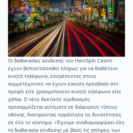
Οι διαδικασίες σύνδεσης του HeroSpin Casino
έχουν βελτιστοποιηθεί πλήρως για να διαθέτουν
κινητά τηλέφωνα, επιτρέποντας στους
συμμετέχοντες να έχουν εύκολη πρόσβαση στο
προφίλ είτε χρησιμοποιούν κινητά τηλέφωνα είτε
χάπια. Ο νέος δεκτικός σχεδιασμός
προσαρμόζεται αυτόματα σε διάφορους τύπους
οθόνης, διατηρώντας παράλληλα τις δυνατότητες
σε όλο το σύστημα. «Έχουμε αναδιαμορφώσει όλη
τη διαδικασία σύνδεσης με βάση τις απόψεις των