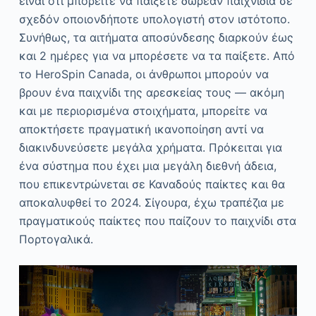
είναι ότι μπορείτε να παίξετε δωρεάν παιχνίδια σε
σχεδόν οποιονδήποτε υπολογιστή στον ιστότοπο.
Συνήθως, τα αιτήματα αποσύνδεσης διαρκούν έως
και 2 ημέρες για να μπορέσετε να τα παίξετε. Από
το HeroSpin Canada, οι άνθρωποι μπορούν να
βρουν ένα παιχνίδι της αρεσκείας τους — ακόμη
και με περιορισμένα στοιχήματα, μπορείτε να
αποκτήσετε πραγματική ικανοποίηση αντί να
διακινδυνεύσετε μεγάλα χρήματα. Πρόκειται για
ένα σύστημα που έχει μια μεγάλη διεθνή άδεια,
που επικεντρώνεται σε Καναδούς παίκτες και θα
αποκαλυφθεί το 2024. Σίγουρα, έχω τραπέζια με
πραγματικούς παίκτες που παίζουν το παιχνίδι στα
Πορτογαλικά.