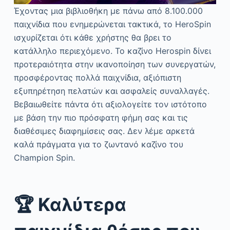
Έχοντας μια βιβλιοθήκη με πάνω από 8.100.000
παιχνίδια που ενημερώνεται τακτικά, το HeroSpin
ισχυρίζεται ότι κάθε χρήστης θα βρει το
κατάλληλο περιεχόμενο. Το καζίνο Herospin δίνει
προτεραιότητα στην ικανοποίηση των συνεργατών,
προσφέροντας πολλά παιχνίδια, αξιόπιστη
εξυπηρέτηση πελατών και ασφαλείς συναλλαγές.
Βεβαιωθείτε πάντα ότι αξιολογείτε τον ιστότοπο
με βάση την πιο πρόσφατη φήμη σας και τις
διαθέσιμες διαφημίσεις σας. Δεν λέμε αρκετά
καλά πράγματα για το ζωντανό καζίνο του
Champion Spin.
🏆 Καλύτερα