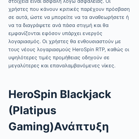
στοιχεία είναι ασφαλή λόγω ασφάλειας. Οι
χρήστες που κάνουν κριτικές παρέχουν πρόσβαση
σε αυτά, ώστε να μπορείτε να τα αναθεωρήσετε ή
να τα διαγράψετε ανά πάσα στιγμή και θα
εμφανίζονται εφόσον υπάρχει ενεργός
λογαριασμός.
Οι χρήστες θα ενθουσιαστούν με
τους νέους λογαριασμούς HeroSpin RTP, καθώς οι
υψηλότερες τιμές προμήθειας οδηγούν σε
μεγαλύτερες και επαναλαμβανόμενες νίκες.
HeroSpin Blackjack
(Platipus
Gaming)Ανάπτυξη