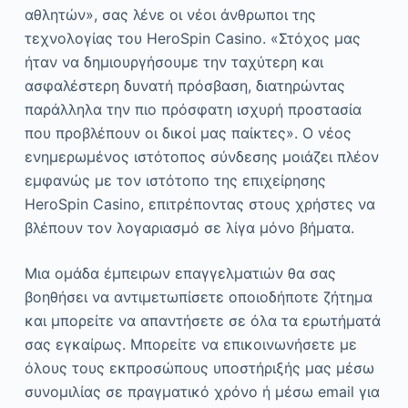
αθλητών», σας λένε οι νέοι άνθρωποι της
τεχνολογίας του HeroSpin Casino. «Στόχος μας
ήταν να δημιουργήσουμε την ταχύτερη και
ασφαλέστερη δυνατή πρόσβαση, διατηρώντας
παράλληλα την πιο πρόσφατη ισχυρή προστασία
που προβλέπουν οι δικοί μας παίκτες». Ο νέος
ενημερωμένος ιστότοπος σύνδεσης μοιάζει πλέον
εμφανώς με τον ιστότοπο της επιχείρησης
HeroSpin Casino, επιτρέποντας στους χρήστες να
βλέπουν τον λογαριασμό σε λίγα μόνο βήματα.
Μια ομάδα έμπειρων επαγγελματιών θα σας
βοηθήσει να αντιμετωπίσετε οποιοδήποτε ζήτημα
και μπορείτε να απαντήσετε σε όλα τα ερωτήματά
σας εγκαίρως. Μπορείτε να επικοινωνήσετε με
όλους τους εκπροσώπους υποστήριξής μας μέσω
συνομιλίας σε πραγματικό χρόνο ή μέσω email για