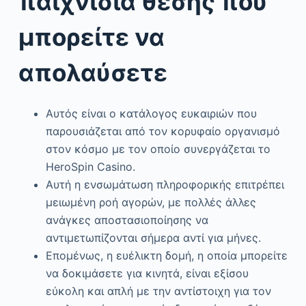
παιχνίδια θέσης που
μπορείτε να
απολαύσετε
Αυτός είναι ο κατάλογος ευκαιριών που
παρουσιάζεται από τον κορυφαίο οργανισμό
στον κόσμο με τον οποίο συνεργάζεται το
HeroSpin Casino.
Αυτή η ενσωμάτωση πληροφορικής επιτρέπει
μειωμένη ροή αγορών, με πολλές άλλες
ανάγκες αποστασιοποίησης να
αντιμετωπίζονται σήμερα αντί για μήνες.
Επομένως, η ευέλικτη δομή, η οποία μπορείτε
να δοκιμάσετε για κινητά, είναι εξίσου
εύκολη και απλή με την αντίστοιχη για τον