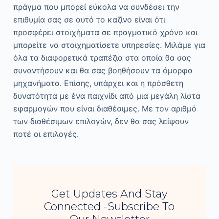
πράγμα που μπορεί εύκολα να συνδέσει την
επιθυμία σας σε αυτό το καζίνο είναι ότι
προσφέρει στοιχήματα σε πραγματικό χρόνο και
μπορείτε να στοιχηματίσετε υπηρεσίες. Μιλάμε για
όλα τα διαφορετικά τραπέζια στα οποία θα σας
συναντήσουν και θα σας βοηθήσουν τα όμορφα
μηχανήματα. Επίσης, υπάρχει και η πρόσθετη
δυνατότητα με ένα παιχνίδι από μια μεγάλη λίστα
εφαρμογών που είναι διαθέσιμες. Με τον αριθμό
των διαθέσιμων επιλογών, δεν θα σας λείψουν
ποτέ οι επιλογές.
Get Updates And Stay
Connected -Subscribe To