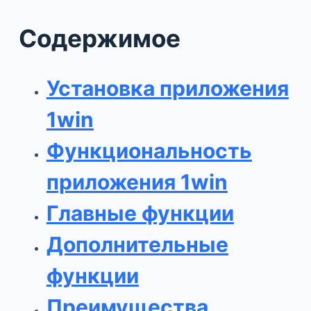
Содержимое
Установка приложения
1win
Функциональность
приложения 1win
Главные функции
Дополнительные
функции
Преимущества