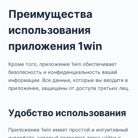
Преимущества
использования
приложения 1win
Кроме того, приложение 1win обеспечивает
безопасность и конфиденциальность вашей
информации. Все данные, которые вы вводите в
приложение, защищены от доступа третьих лиц.
Удобство использования
Приложение 1win имеет простой и интуитивный
интерфейс, который позволяет легко найти и