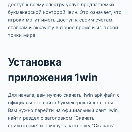
доступ к всему спектру услуг, предлагаемых
букмекерской конторой 1вин. Это означает, что
игроки могут иметь доступ к своим счетам,
ставкам и аккаунту в любое время и из любой
точки мира.
Установка
приложения 1win
Для начала, вам нужно скачать 1win apk файл с
официального сайта букмекерской конторы.
Вам нужно перейти на официальный сайт 1win,
найти раздел с заголовком “Скачать
приложение” и кликнуть на кнопку “Скачать”.