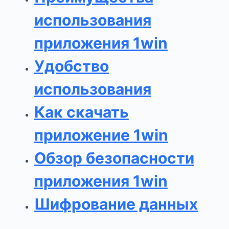
использования
приложения 1win
Удобство
использования
Как скачать
приложение 1win
Обзор безопасности
приложения 1win
Шифрование данных