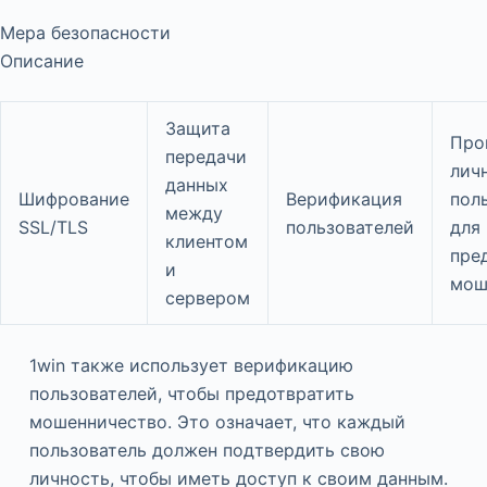
Мера безопасности
Описание
Защита
Про
передачи
лич
данных
Шифрование
Верификация
пол
между
SSL/TLS
пользователей
для
клиентом
пре
и
мош
сервером
1win также использует верификацию
пользователей, чтобы предотвратить
мошенничество. Это означает, что каждый
пользователь должен подтвердить свою
личность, чтобы иметь доступ к своим данным.