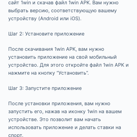
сайт 1win и скачав файл 1win APK. Вам нужно
выбрать версию, соответствующую вашему
устройству (Android или iOS).
Шаг 2: Установите приложение
После скачивания 1win APK, вам нужно
установить приложение на свой мобильный
устройство. Для этого откройте файл 1win APK и
нажмите на кнопку “Установить”.
Шаг 3: Запустите приложение
После установки приложения, вам нужно
запустить его, нажав на иконку 1win на вашем
устройстве. Это позволит вам начать
использовать приложение и делать ставки на
спорт.