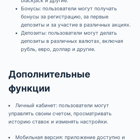
blackjack и другие.
Бонусы: пользователи могут получать
бонусы за регистрацию, за первые
депозиты и за участие в различных акциях.
Депозиты: пользователи могут делать
депозиты в различных валютах, включая
рубль, евро, доллар и другие.
Дополнительные
функции
Личный кабинет: пользователи могут
управлять своим счетом, просматривать
историю ставок и изменять настройки.
Мобильная версия: приложение доступно и