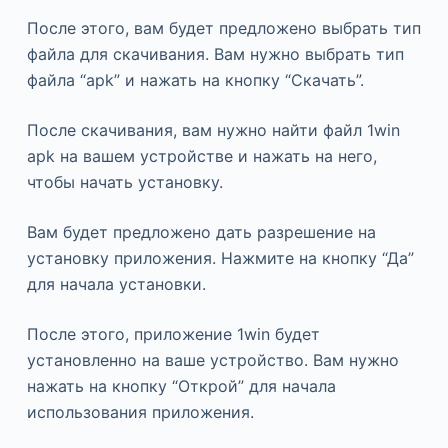
После этого, вам будет предложено выбрать тип
файла для скачивания. Вам нужно выбрать тип
файла “apk” и нажать на кнопку “Скачать”.
После скачивания, вам нужно найти файл 1win
apk на вашем устройстве и нажать на него,
чтобы начать установку.
Вам будет предложено дать разрешение на
установку приложения. Нажмите на кнопку “Да”
для начала установки.
После этого, приложение 1win будет
установленно на ваше устройство. Вам нужно
нажать на кнопку “Открой” для начала
использования приложения.