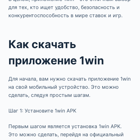
для тех, кто ищет удобство, безопасность и
конкурентоспособность в мире ставок и игр.
Как скачать
приложение 1win
Для начала, вам нужно скачать приложение 1win
на свой мобильный устройство. Это можно
сделать, следуя простым шагам.
Шаг 1: Установите 1win APK
Первым шагом является установка 1win APK.
Это можно сделать, перейдя на официальный