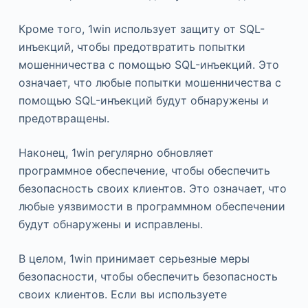
Кроме того, 1win использует защиту от SQL-
инъекций, чтобы предотвратить попытки
мошенничества с помощью SQL-инъекций. Это
означает, что любые попытки мошенничества с
помощью SQL-инъекций будут обнаружены и
предотвращены.
Наконец, 1win регулярно обновляет
программное обеспечение, чтобы обеспечить
безопасность своих клиентов. Это означает, что
любые уязвимости в программном обеспечении
будут обнаружены и исправлены.
В целом, 1win принимает серьезные меры
безопасности, чтобы обеспечить безопасность
своих клиентов. Если вы используете