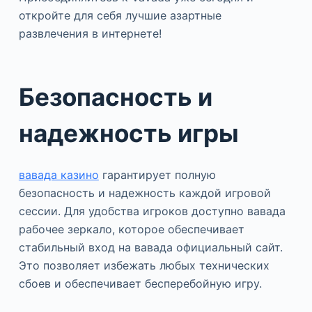
откройте для себя лучшие азартные
развлечения в интернете!
Безопасность и
надежность игры
вавада казино
гарантирует полную
безопасность и надежность каждой игровой
сессии. Для удобства игроков доступно вавада
рабочее зеркало, которое обеспечивает
стабильный вход на вавада официальный сайт.
Это позволяет избежать любых технических
сбоев и обеспечивает бесперебойную игру.