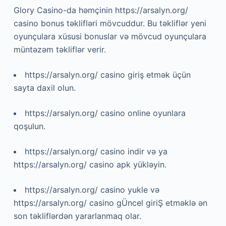
Glory Casino-da həmçinin https://arsalyn.org/
casino bonus təklifləri mövcuddur. Bu təkliflər yeni
oyunçulara xüsusi bonuslar və mövcud oyunçulara
müntəzəm təkliflər verir.
https://arsalyn.org/ casino giriş etmək üçün
sayta daxil olun.
https://arsalyn.org/ casino online oyunlara
qoşulun.
https://arsalyn.org/ casino indir və ya
https://arsalyn.org/ casino apk yükləyin.
https://arsalyn.org/ casino yukle və
https://arsalyn.org/ casino gÜncel giriŞ etməklə ən
son təkliflərdən yararlanmaq olar.