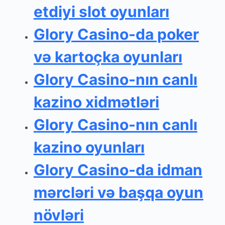
etdiyi slot oyunları
Glory Casino-da poker
və kartoçka oyunları
Glory Casino-nın canlı
kazino xidmətləri
Glory Casino-nın canlı
kazino oyunları
Glory Casino-da idman
mərcləri və başqa oyun
növləri