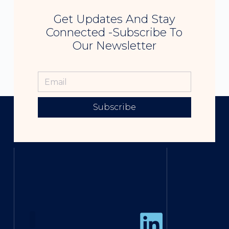
Get Updates And Stay
Connected -Subscribe To
Our Newsletter
Subscribe