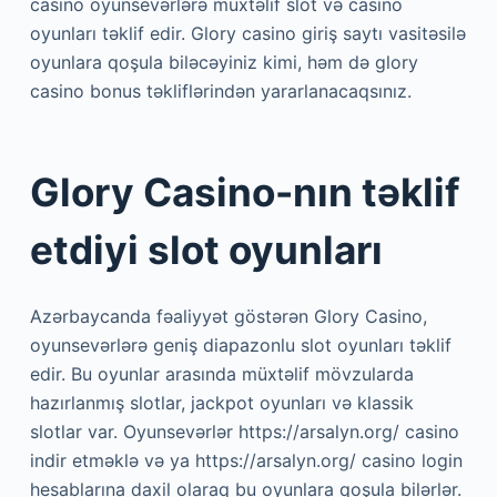
casino oyunsevərlərə müxtəlif slot və casino
oyunları təklif edir. Glory casino giriş saytı vasitəsilə
oyunlara qoşula biləcəyiniz kimi, həm də glory
casino bonus təkliflərindən yararlanacaqsınız.
Glory Casino-nın təklif
etdiyi slot oyunları
Azərbaycanda fəaliyyət göstərən Glory Casino,
oyunsevərlərə geniş diapazonlu slot oyunları təklif
edir. Bu oyunlar arasında müxtəlif mövzularda
hazırlanmış slotlar, jackpot oyunları və klassik
slotlar var. Oyunsevərlər https://arsalyn.org/ casino
indir etməklə və ya https://arsalyn.org/ casino login
hesablarına daxil olaraq bu oyunlara qoşula bilərlər.