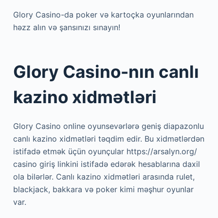
Glory Casino-da poker və kartoçka oyunlarından
həzz alın və şansınızı sınayın!
Glory Casino-nın canlı
kazino xidmətləri
Glory Casino online oyunsevərlərə geniş diapazonlu
canlı kazino xidmətləri təqdim edir. Bu xidmətlərdən
istifadə etmək üçün oyunçular https://arsalyn.org/
casino giriş linkini istifadə edərək hesablarına daxil
ola bilərlər. Canlı kazino xidmətləri arasında rulet,
blackjack, bakkara və poker kimi məşhur oyunlar
var.