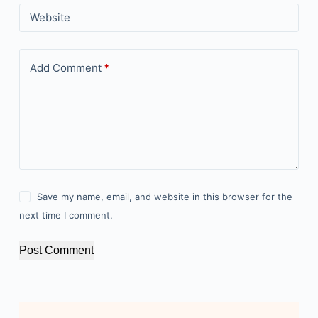
Website
Add Comment
*
Save my name, email, and website in this browser for the
next time I comment.
Post Comment