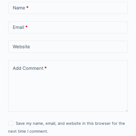
Name
*
Email
*
Website
Add Comment
*
Save my name, email, and website in this browser for the
next time I comment.