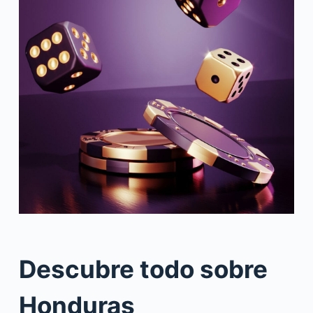
Descubre todo sobre
Honduras