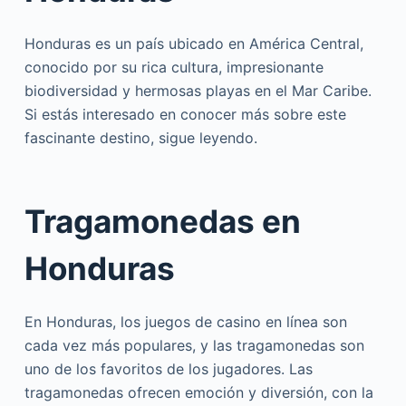
Honduras es un país ubicado en América Central,
conocido por su rica cultura, impresionante
biodiversidad y hermosas playas en el Mar Caribe.
Si estás interesado en conocer más sobre este
fascinante destino, sigue leyendo.
Tragamonedas en
Honduras
En Honduras, los juegos de casino en línea son
cada vez más populares, y las tragamonedas son
uno de los favoritos de los jugadores. Las
tragamonedas ofrecen emoción y diversión, con la