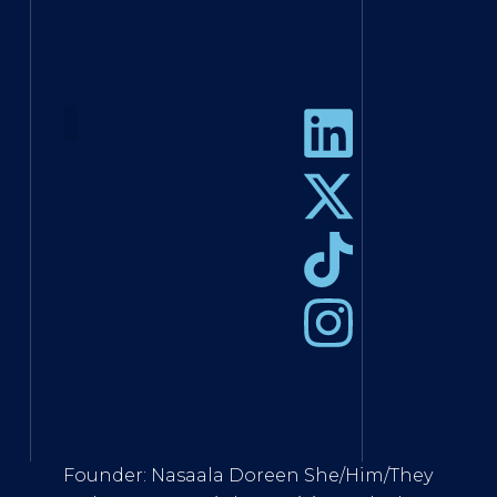
Who we are
Our Mission
Our Commitments
Our Approach
Founder: Nasaala Doreen She/Him/They