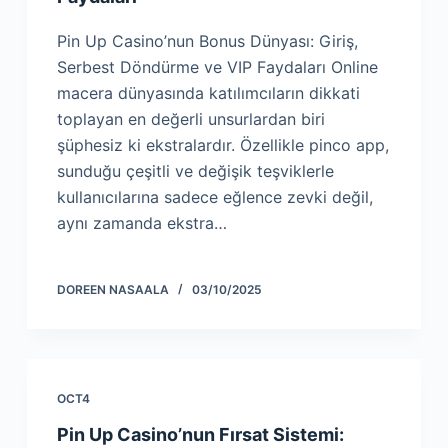
Pin Up Casino’nun Bonus Dünyası: Giriş,
Serbest Döndürme ve VIP Faydaları Online
macera dünyasında katılımcıların dikkati
toplayan en değerli unsurlardan biri
şüphesiz ki ekstralardır. Özellikle pinco app,
sunduğu çeşitli ve değişik teşviklerle
kullanıcılarına sadece eğlence zevki değil,
aynı zamanda ekstra…
DOREEN NASAALA
03/10/2025
OCT4
Pin Up Casino’nun Fırsat Sistemi: