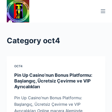
S
k
i
p
t
o
Category
oct4
c
o
n
t
OCT4
e
Pin Up Casino’nun Bonus Platformu:
n
Başlangıç, Ücretsiz Çevirme ve VIP
t
Ayrıcalıkları
Pin Up Casino’nun Bonus Platformu:
Başlangıç, Ücretsiz Çevirme ve VIP
Ayrıcalıkları Online macera âleminde